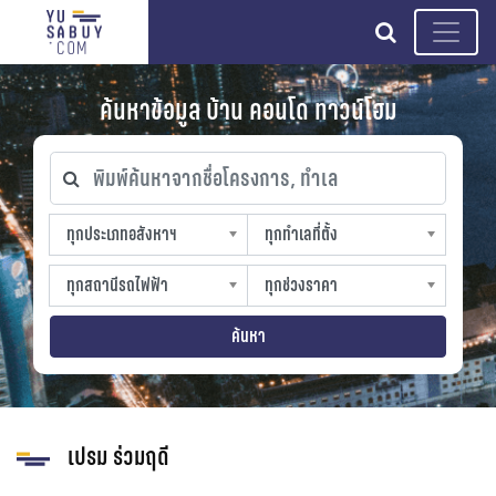
search
ค้นหาข้อมูล บ้าน คอนโด ทาวน์โฮม
พิมพ์ค้นหาจากชื่อโครงการ, ทำเล
ทุกประเภทอสังหาฯ
ทุกทำเลที่ตั้ง
ทุกประเภทอสังหาฯ
ทุกทำเลที่ตั้ง
sproperty
slocation
ทุกสถานีรถไฟฟ้า
ทุกช่วงราคา
ทุกสถานีรถไฟฟ้า
ทุกช่วงราคา
strain-station
sprice
ค้นหา
เปรม ร่วมฤดี