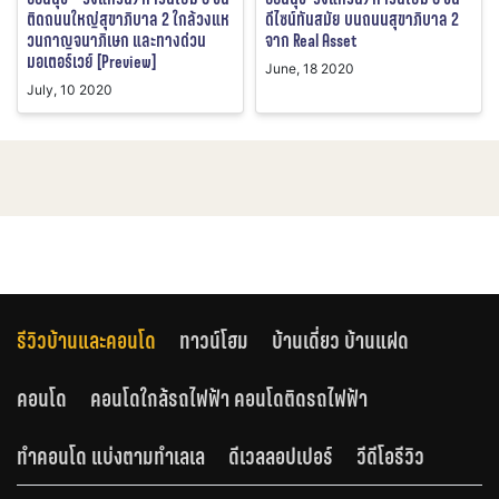
ติดถนนใหญ่สุขาภิบาล 2 ใกล้วงแห
ดีไซน์ทันสมัย บนถนนสุขาภิบาล 2
วนกาญจนาภิเษก และทางด่วน
จาก Real Asset
มอเตอร์เวย์ [Preview]
June, 18 2020
July, 10 2020
รีวิวบ้านและคอนโด
ทาวน์โฮม
บ้านเดี่ยว บ้านแฝด
คอนโด
คอนโดใกล้รถไฟฟ้า คอนโดติดรถไฟฟ้า
ทำคอนโด แบ่งตามทำเลเล
ดีเวลลอปเปอร์
วีดีโอรีวิว