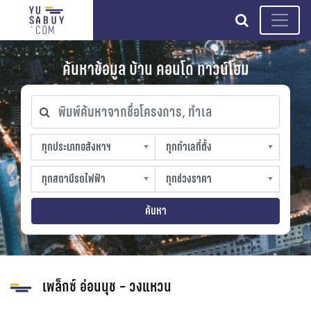
search
ค้นหาข้อมูล บ้าน คอนโด ทาวน์โฮม
พิมพ์ค้นหาจากชื่อโครงการ, ทำเล
ทุกประเภทอสังหาฯ
ทุกทำเลที่ตั้ง
ทุกประเภทอสังหาฯ
ทุกทำเลที่ตั้ง
sproperty
slocation
ทุกสถานีรถไฟฟ้า
ทุกช่วงราคา
ทุกสถานีรถไฟฟ้า
ทุกช่วงราคา
strain-station
sprice
ค้นหา
เพล็กซ์ อ่อนนุช – วงแหวน