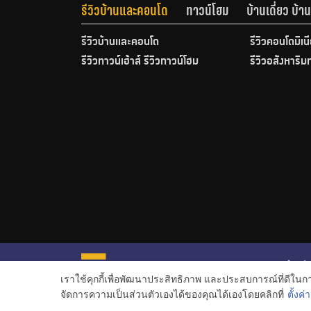
รีวิวบ้านและคอนโด
ทาวน์โฮม
บ้านเดี่ยว บ้
รีวิวบ้านและคอนโด
รีวิวคอนโดมิเน
รีวิวทาวน์เฮ้าส์ รีวิวทาวน์โฮม
รีวิวอสังหาริม
หน้าหลั
เราใช้คุกกี้เพื่อพัฒนาประสิทธิภาพ และประสบการณ์ที่ดีใน
ข่าวอสั
จัดการความเป็นส่วนตัวเองได้ของคุณได้เองโดยคลิกที่
ตั้งค่า