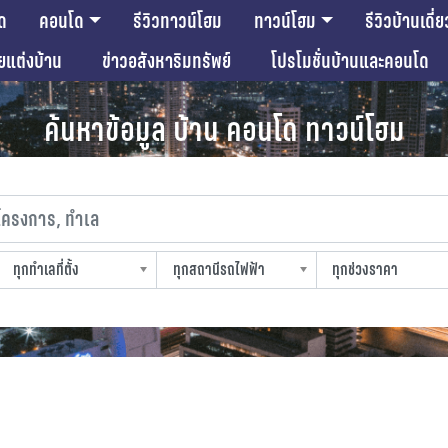
ด
คอนโด
รีวิวทาวน์โฮม
ทาวน์โฮม
รีวิวบ้านเดี่ย
ียแต่งบ้าน
ข่าวอสังหาริมทรัพย์
โปรโมชั่นบ้านและคอนโด
ค้นหาข้อมูล บ้าน คอนโด ทาวน์โฮม
งการ, ทำเล
ทุกทำเลที่ตั้ง
ทุกสถานีรถไฟฟ้า
ทุกช่วงราคา
slocation
strain-station
sprice