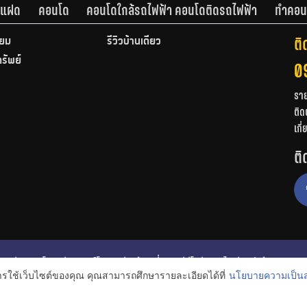
านแฝด
คอนโด
คอนโดใกล้รถไฟฟ้า คอนโดติดรถไฟฟ้า
ทำคอน
ติ
ียม
รีวิวบ้านเดี่ยว
ทรัพย์
0
รา
ติด
เกี
ติ
ก
รีวิวคอนโด
รีวิวทาวน์โฮม
รีวิวบ้านเดี่ยว
วีดีโอรีวิว
ไอเดียแต่งบ้าน
การใช้เว็บไซต์ของคุณ คุณสามารถศึกษารายละเอียดได้ที่
นโยบายความเป็นส
งหาริมทรัพย์
โปรโมชั่นบ้านและคอนโด
โครงการน่าสนใจ