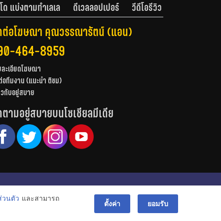
โด แบ่งตามทำเลเล
ดีเวลลอปเปอร์
วีดีโอรีวิว
ดต่อโฆษณา คุณวรรณารัตน์ (แอน)
90-464-8959
ยละเอียดโฆษณา
ต่อทีมงาน (แนะนำ ติชม)
่ยวกับอยู่สบาย
ดตามอยู่สบายบนโซเชียลมีเดีย
© สงวนลิขสิทธิ์ 2556-2564
่วนตัว
และสามารถ
bac
ตั้งค่า
ยอมรับ