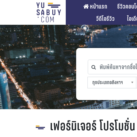
หน้าแรก
รีวิวคอนโ
วีดีโอรีวิว
ไอเด
พิมพ์ค้นหาจากชื่อโคร
ทุกประเภทอสังหาฯ
ทุกทำเลที่ตั้ง
ทุกสถานีรถไฟฟ้า
ทุกช่วงราคา
ทุกประเภทอสังหาฯ
sproperty
เฟอร์นิเจอร์ โปรโมชั่น