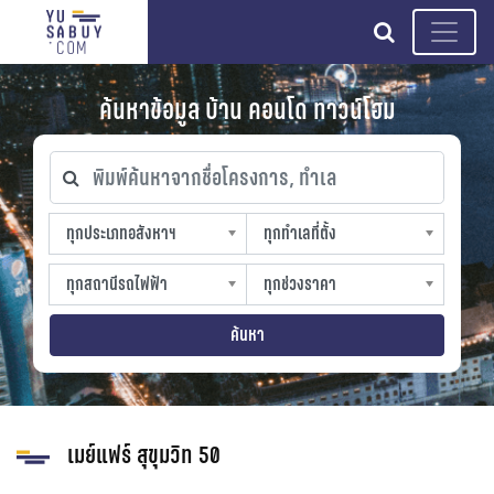
search
ค้นหาข้อมูล บ้าน คอนโด ทาวน์โฮม
พิมพ์ค้นหาจากชื่อโครงการ, ทำเล
ทุกประเภทอสังหาฯ
ทุกทำเลที่ตั้ง
ทุกประเภทอสังหาฯ
ทุกทำเลที่ตั้ง
sproperty
slocation
ทุกสถานีรถไฟฟ้า
ทุกช่วงราคา
ทุกสถานีรถไฟฟ้า
ทุกช่วงราคา
strain-station
sprice
ค้นหา
เมย์แฟร์ สุขุมวิท 50