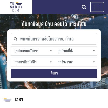
search
ค้นหาข้อมูล บ้าน คอนโด ทาวน์โฮม
พิมพ์ค้นหาจากชื่อโครงการ, ทำเล
ทุกประเภทอสังหาฯ
ทุกทำเลที่ตั้ง
ทุกประเภทอสังหาฯ
ทุกทำเลที่ตั้ง
sproperty
slocation
ทุกสถานีรถไฟฟ้า
ทุกช่วงราคา
ทุกสถานีรถไฟฟ้า
ทุกช่วงราคา
strain-station
sprice
ค้นหา
เวหา