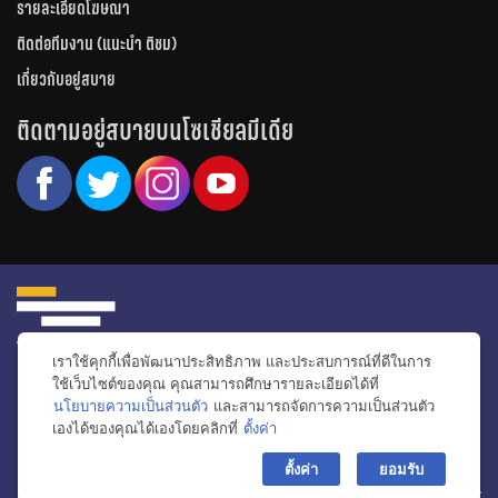
รายละเอียดโฆษณา
ติดต่อทีมงาน (แนะนำ ติชม)
เกี่ยวกับอยู่สบาย
ติดตามอยู่สบายบนโซเชียลมีเดีย
เราใช้คุกกี้เพื่อพัฒนาประสิทธิภาพ และประสบการณ์ที่ดีในการ
หน้าหลัก
รีวิวคอนโด
รีวิวทาวน์โฮม
รีวิวบ้านเดี่ยว
วีดีโอรีวิว
ใช้เว็บไซต์ของคุณ คุณสามารถศึกษารายละเอียดได้ที่
นโยบายความเป็นส่วนตัว
และสามารถจัดการความเป็นส่วนตัว
ไอเดียแต่งบ้าน
ข่าวอสังหาริมทรัพย์
โปรโมชั่นบ้านและคอนโด
เองได้ของคุณได้เองโดยคลิกที่
ตั้งค่า
โครงการน่าสนใจ
bac
ตั้งค่า
ยอมรับ
© สงวนลิขสิทธิ์ 2556-2564