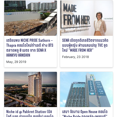
เตรียมพบ NICHE PRIDE Sathorn –
SENA เปิดทุกดีเทลชีวิตจากแนวคิด
Thapra คอนโดใหม่ทำเลดี ห่าง BTS
แบบผู้หญิง ผ่านแคมเปญ TVC ชุด
ตลาดพลู 0 เมตร จาก SENA X
ใหม่ “MADE FROM HER”
HANKYU HANSHIN
February, 23 2018
May, 29 2019
Niche id @ Pakkret Station (นิช
เสนา จัดงาน Open House คอนโด
ไอดี แอท ปากเกร็ด สเตชั่น) คอนโด
“Niche Pride ทองหล่อ-เพชรบุรี”