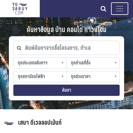
search
ค้นหาข้อมูล บ้าน คอนโด ทาวน์โฮม
พิมพ์ค้นหาจากชื่อโครงการ, ทำเล
ทุกประเภทอสังหาฯ
ทุกทำเลที่ตั้ง
ทุกประเภทอสังหาฯ
ทุกทำเลที่ตั้ง
sproperty
slocation
ทุกสถานีรถไฟฟ้า
ทุกช่วงราคา
ทุกสถานีรถไฟฟ้า
ทุกช่วงราคา
strain-station
sprice
ค้นหา
เสนา ดีเวลลอปเม้นท์