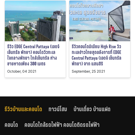
รีวิว EDGE Central Pattaya (เอดจ์
รีวิวคอนโดมิเนียม High Rise วิว
เซ็นทรัล พัทยา) คอนโดวิวทะเล
ทะเลอ่าวไทยสุดอลังการที่ EDGE
ใจกลางพัทยา ใกล้เซ็นทรัล ห่าง
Central Pattaya (เอดจ์ เซ็นทรัล
ชายหาดเพียง 300 เมตร
พัทยา) จาก แสนสิริ
October, 04 2021
September, 25 2021
รีวิวบ้านและคอนโด
ทาวน์โฮม
บ้านเดี่ยว บ้านแฝด
คอนโด
คอนโดใกล้รถไฟฟ้า คอนโดติดรถไฟฟ้า