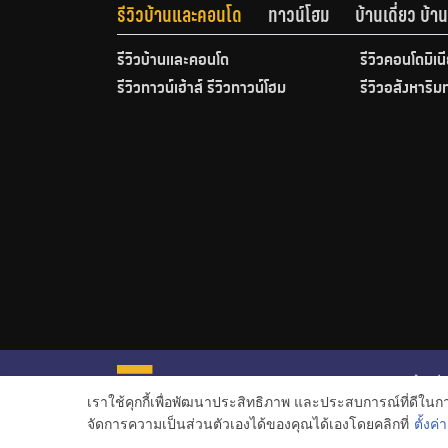
รีวิวบ้านและคอนโด
ทาวน์โฮม
บ้านเดี่ยว บ้
รีวิวบ้านและคอนโด
รีวิวคอนโดมิเน
รีวิวทาวน์เฮ้าส์ รีวิวทาวน์โฮม
รีวิวอสังหาริม
หน้าหลั
เราใช้คุกกี้เพื่อพัฒนาประสิทธิภาพ และประสบการณ์ที่ดีใน
ข่าวอสั
จัดการความเป็นส่วนตัวเองได้ของคุณได้เองโดยคลิกที่
ตั้งค่า