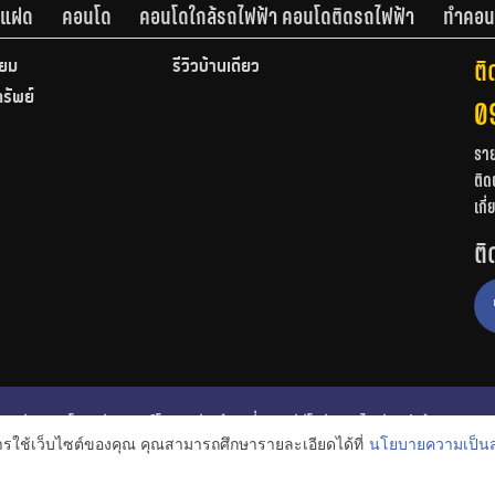
านแฝด
คอนโด
คอนโดใกล้รถไฟฟ้า คอนโดติดรถไฟฟ้า
ทำคอน
ติ
ียม
รีวิวบ้านเดี่ยว
ทรัพย์
0
รา
ติด
เกี
ติ
ก
รีวิวคอนโด
รีวิวทาวน์โฮม
รีวิวบ้านเดี่ยว
วีดีโอรีวิว
ไอเดียแต่งบ้าน
การใช้เว็บไซต์ของคุณ คุณสามารถศึกษารายละเอียดได้ที่
นโยบายความเป็นส
งหาริมทรัพย์
โปรโมชั่นบ้านและคอนโด
โครงการน่าสนใจ