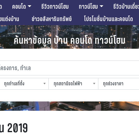
ด
คอนโด
รีวิวทาวน์โฮม
ทาวน์โฮม
รีวิวบ้านเดี่ย
ียแต่งบ้าน
ข่าวอสังหาริมทรัพย์
โปรโมชั่นบ้านและคอนโด
ค้นหาข้อมูล บ้าน คอนโด ทาวน์โฮม
งการ, ทำเล
ทุกทำเลที่ตั้ง
ทุกสถานีรถไฟฟ้า
ทุกช่วงราคา
slocation
strain-station
sprice
อน 2019