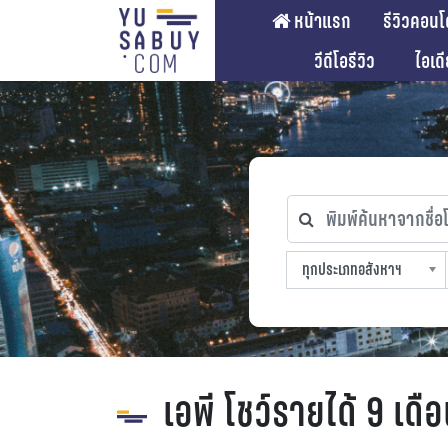
หน้าแรก
รีวิวคอนโ
วีดีโอรีวิว
ไอเด
พิมพ์ค้นหาจากชื่อโคร
ทุกประเภทอสังหาฯ
ทุกทำเลที่ตั้ง
ทุกสถานีรถไฟฟ้า
ทุกช่วงราคา
ทุกประเภทอสังหาฯ
sproperty
เอพี โชว์รายได้ 9 เดื