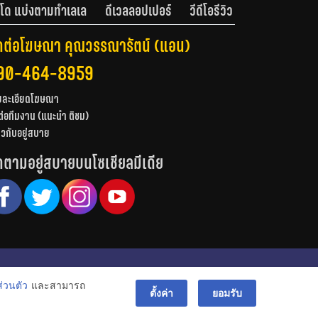
โด แบ่งตามทำเลเล
ดีเวลลอปเปอร์
วีดีโอรีวิว
ดต่อโฆษณา คุณวรรณารัตน์ (แอน)
90-464-8959
ยละเอียดโฆษณา
ต่อทีมงาน (แนะนำ ติชม)
่ยวกับอยู่สบาย
ดตามอยู่สบายบนโซเชียลมีเดีย
© สงวนลิขสิทธิ์ 2556-2564
่วนตัว
และสามารถ
bac
ตั้งค่า
ยอมรับ