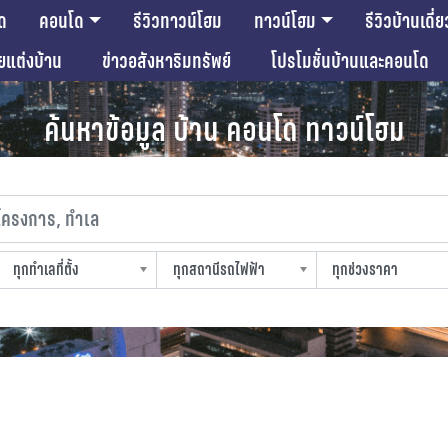
ด
คอนโด
รีวิวทาวน์โฮม
ทาวน์โฮม
รีวิวบ้านเดี่ย
ียแต่งบ้าน
ข่าวอสังหาริมทรัพย์
โปรโมชั่นบ้านและคอนโด
ค้นหาข้อมูล บ้าน คอนโด ทาวน์โฮม
งการ, ทำเล
ทุกทำเลที่ตั้ง
ทุกสถานีรถไฟฟ้า
ทุกช่วงราคา
slocation
strain-station
sprice