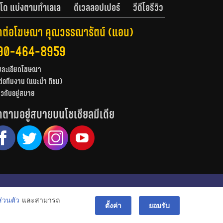
โด แบ่งตามทำเลเล
ดีเวลลอปเปอร์
วีดีโอรีวิว
ดต่อโฆษณา คุณวรรณารัตน์ (แอน)
90-464-8959
ยละเอียดโฆษณา
ต่อทีมงาน (แนะนำ ติชม)
่ยวกับอยู่สบาย
ดตามอยู่สบายบนโซเชียลมีเดีย
© สงวนลิขสิทธิ์ 2556-2564
่วนตัว
และสามารถ
bac
ตั้งค่า
ยอมรับ