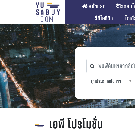
หน้าแรก
รีวิวคอนโ
วีดีโอรีวิว
ไอเด
พิมพ์ค้นหาจากชื่อโคร
ทุกประเภทอสังหาฯ
ทุกทำเลที่ตั้ง
ทุกสถานีรถไฟฟ้า
ทุกช่วงราคา
ทุกประเภทอสังหาฯ
sproperty
เอพี โปรโมชั่น