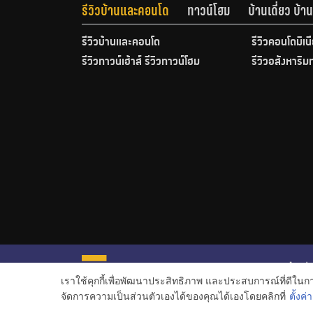
รีวิวบ้านและคอนโด
ทาวน์โฮม
บ้านเดี่ยว บ้
รีวิวบ้านและคอนโด
รีวิวคอนโดมิเน
รีวิวทาวน์เฮ้าส์ รีวิวทาวน์โฮม
รีวิวอสังหาริม
หน้าหลั
เราใช้คุกกี้เพื่อพัฒนาประสิทธิภาพ และประสบการณ์ที่ดีใน
ข่าวอสั
จัดการความเป็นส่วนตัวเองได้ของคุณได้เองโดยคลิกที่
ตั้งค่า