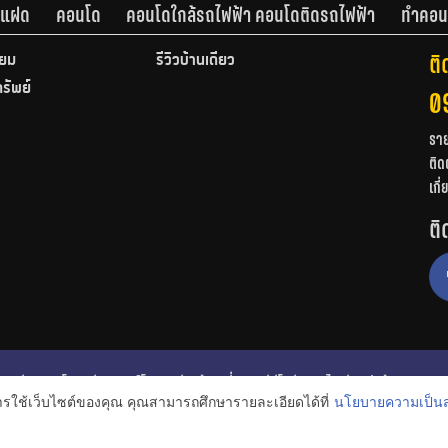
านแฝด
คอนโด
คอนโดใกล้รถไฟฟ้า คอนโดติดรถไฟฟ้า
ทำคอน
ติ
ียม
รีวิวบ้านเดี่ยว
ทรัพย์
0
รา
ติด
เกี
ติ
ก
รีวิวคอนโด
รีวิวทาวน์โฮม
รีวิวบ้านเดี่ยว
วีดีโอรีวิว
ไอเดียแต่งบ้าน
การใช้เว็บไซต์ของคุณ คุณสามารถศึกษารายละเอียดได้ที่
นโยบายความเป็นส
งหาริมทรัพย์
โปรโมชั่นบ้านและคอนโด
โครงการน่าสนใจ