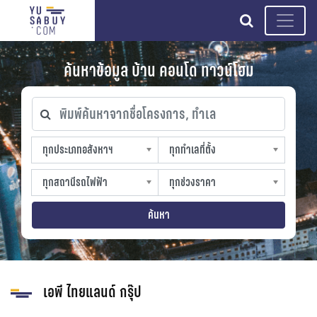
search
ค้นหาข้อมูล บ้าน คอนโด ทาวน์โฮม
พิมพ์ค้นหาจากชื่อโครงการ, ทำเล
ทุกประเภทอสังหาฯ
ทุกทำเลที่ตั้ง
ทุกประเภทอสังหาฯ
ทุกทำเลที่ตั้ง
sproperty
slocation
ทุกสถานีรถไฟฟ้า
ทุกช่วงราคา
ทุกสถานีรถไฟฟ้า
ทุกช่วงราคา
strain-station
sprice
ค้นหา
เอพี ไทยแลนด์ กรุ๊ป