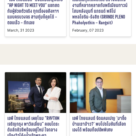
“AP NIGHT TO MEET YOU” แชทสด
งานที่หลากหลายกับพรีเมียมทาวน์
กับผู้ช่วยตัวจริง ทุกเรื่องอสังหาฯ
โฮมหลังมุมที่ แกรนด์ พลีโน่
แบบครบวงจร สามทุ่มก็คุยได้ –
พหลโยธิน-รังสิต (GRANDE PLENO
ตอบเร็ว – ทักเลย
Phaholyothin – Rangsit)
March, 31 2023
February, 07 2023
เอพี ไทยแลนด์ เผยโฉม “RHYTHM
เอพี ไทยแลนด์ จัดแคมเปญ ‘มาซื้อ
เจริญกรุง พาวิลเลี่ยน” คอนโดระ
บ้านเราป่าว?’ พบโปรโมชันที่เลือก
ดับลักชัวรีพร้อมอยู่ใหม่ ใจกลาง
เองได้ พร้อมท็อปอัพพิเศษ
เมืองวิวโค้งน้ำเจ้าพระยา