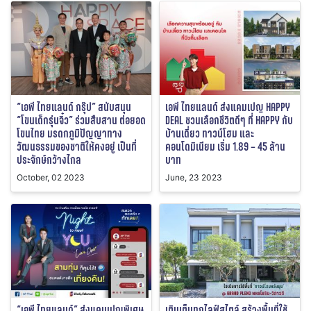
“เอพี ไทยแลนด์ กรุ๊ป” สนับสนุน
เอพี ไทยแลนด์ ส่งแคมเปญ HAPPY
“โขนเด็กรุ่นจิ๋ว” ร่วมสืบสาน ต่อยอด
DEAL ชวนเลือกชีวิตดีๆ ที่ HAPPY กับ
โขนไทย มรดกภูมิปัญญาทาง
บ้านเดี่ยว ทาวน์โฮม และ
วัฒนธรรมของชาติให้คงอยู่ เป็นที่
คอนโดมิเนียม เริ่ม 1.89 – 45 ล้าน
ประจักษ์กว้างไกล
บาท
October, 02 2023
June, 23 2023
“เอพี ไทยแลนด์” ส่งแคมเปญพิเศษ
เติมเต็มทุกไลฟ์สไตล์ สร้างพื้นที่ใช้