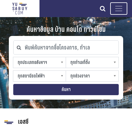
search
ค้นหาข้อมูล บ้าน คอนโด ทาวน์โฮม
พิมพ์ค้นหาจากชื่อโครงการ, ทำเล
ทุกประเภทอสังหาฯ
ทุกทำเลที่ตั้ง
ทุกประเภทอสังหาฯ
ทุกทำเลที่ตั้ง
sproperty
slocation
ทุกสถานีรถไฟฟ้า
ทุกช่วงราคา
ทุกสถานีรถไฟฟ้า
ทุกช่วงราคา
strain-station
sprice
ค้นหา
เอสซี