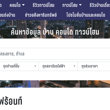
ด
คอนโด
รีวิวทาวน์โฮม
ทาวน์โฮม
รีวิวบ้านเดี่ย
ียแต่งบ้าน
ข่าวอสังหาริมทรัพย์
โปรโมชั่นบ้านและคอนโด
ค้นหาข้อมูล บ้าน คอนโด ทาวน์โฮม
งการ, ทำเล
ทุกทำเลที่ตั้ง
ทุกสถานีรถไฟฟ้า
ทุกช่วงราคา
slocation
strain-station
sprice
์ฟร้อนท์