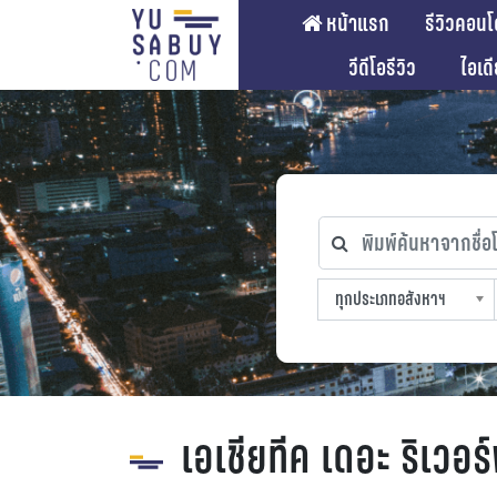
หน้าแรก
รีวิวคอนโ
วีดีโอรีวิว
ไอเด
พิมพ์ค้นหาจากชื่อโคร
ทุกประเภทอสังหาฯ
ทุกทำเลที่ตั้ง
ทุกสถานีรถไฟฟ้า
ทุกช่วงราคา
ทุกประเภทอสังหาฯ
sproperty
เอเชียทีค เดอะ ริเวอร