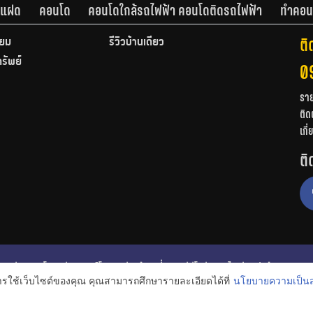
านแฝด
คอนโด
คอนโดใกล้รถไฟฟ้า คอนโดติดรถไฟฟ้า
ทำคอน
ติ
ียม
รีวิวบ้านเดี่ยว
ทรัพย์
0
รา
ติด
เกี
ติ
ก
รีวิวคอนโด
รีวิวทาวน์โฮม
รีวิวบ้านเดี่ยว
วีดีโอรีวิว
ไอเดียแต่งบ้าน
การใช้เว็บไซต์ของคุณ คุณสามารถศึกษารายละเอียดได้ที่
นโยบายความเป็นส
งหาริมทรัพย์
โปรโมชั่นบ้านและคอนโด
โครงการน่าสนใจ