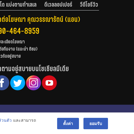
โด แบ่งตามทำเลเล
ดีเวลลอปเปอร์
วีดีโอรีวิว
ดต่อโฆษณา คุณวรรณารัตน์ (แอน)
90-464-8959
ยละเอียดโฆษณา
ต่อทีมงาน (แนะนำ ติชม)
่ยวกับอยู่สบาย
ดตามอยู่สบายบนโซเชียลมีเดีย
© สงวนลิขสิทธิ์ 2556-2564
่วนตัว
และสามารถ
bac
ตั้งค่า
ยอมรับ