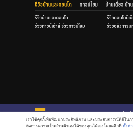
รีวิวบ้านและคอนโด
ทาวน์โฮม
บ้านเดี่ยว บ้
รีวิวบ้านและคอนโด
รีวิวคอนโดมิเน
รีวิวทาวน์เฮ้าส์ รีวิวทาวน์โฮม
รีวิวอสังหาริม
หน้าหลั
เราใช้คุกกี้เพื่อพัฒนาประสิทธิภาพ และประสบการณ์ที่ดีใน
ข่าวอสั
จัดการความเป็นส่วนตัวเองได้ของคุณได้เองโดยคลิกที่
ตั้งค่า