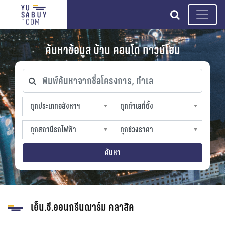
search
ค้นหาข้อมูล บ้าน คอนโด ทาวน์โฮม
พิมพ์ค้นหาจากชื่อโครงการ, ทำเล
ทุกประเภทอสังหาฯ
ทุกทำเลที่ตั้ง
ทุกประเภทอสังหาฯ
ทุกทำเลที่ตั้ง
sproperty
slocation
ทุกสถานีรถไฟฟ้า
ทุกช่วงราคา
ทุกสถานีรถไฟฟ้า
ทุกช่วงราคา
strain-station
sprice
ค้นหา
เอ็น.ซี.ออนกรีนฌาร์ม คลาสิค