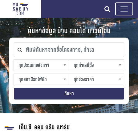
search
ค้นหาข้อมูล บ้าน คอนโด ทาวน์โฮม
พิมพ์ค้นหาจากชื่อโครงการ, ทำเล
ทุกประเภทอสังหาฯ
ทุกทำเลที่ตั้ง
ทุกประเภทอสังหาฯ
ทุกทำเลที่ตั้ง
sproperty
slocation
ทุกสถานีรถไฟฟ้า
ทุกช่วงราคา
ทุกสถานีรถไฟฟ้า
ทุกช่วงราคา
strain-station
sprice
ค้นหา
เอ็น.ซี. ออน กรีน ฌาร์ม