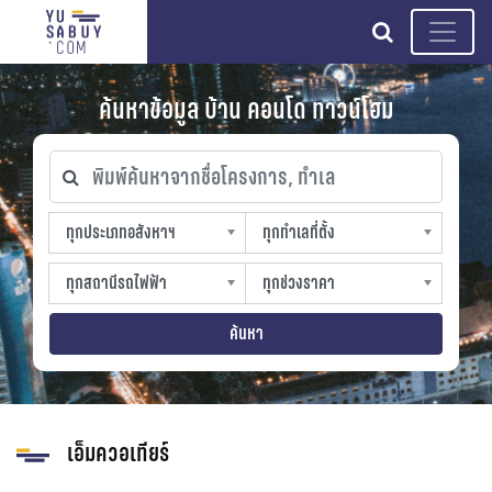
search
ค้นหาข้อมูล บ้าน คอนโด ทาวน์โฮม
พิมพ์ค้นหาจากชื่อโครงการ, ทำเล
ทุกประเภทอสังหาฯ
ทุกทำเลที่ตั้ง
ทุกประเภทอสังหาฯ
ทุกทำเลที่ตั้ง
sproperty
slocation
ทุกสถานีรถไฟฟ้า
ทุกช่วงราคา
ทุกสถานีรถไฟฟ้า
ทุกช่วงราคา
strain-station
sprice
ค้นหา
เอ็มควอเทียร์