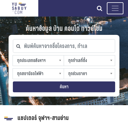
search
ค้นหาข้อมูล บ้าน คอนโด ทาวน์โฮม
พิมพ์ค้นหาจากชื่อโครงการ, ทำเล
ทุกประเภทอสังหาฯ
ทุกทำเลที่ตั้ง
ทุกประเภทอสังหาฯ
ทุกทำเลที่ตั้ง
sproperty
slocation
ทุกสถานีรถไฟฟ้า
ทุกช่วงราคา
ทุกสถานีรถไฟฟ้า
ทุกช่วงราคา
strain-station
sprice
ค้นหา
แชปเตอร์ จุฬาฯ-สามย่าน