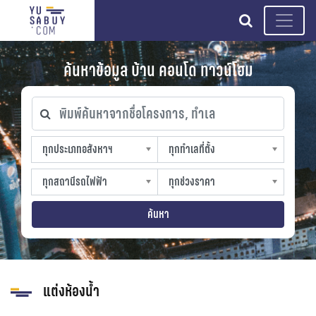
search
ค้นหาข้อมูล บ้าน คอนโด ทาวน์โฮม
พิมพ์ค้นหาจากชื่อโครงการ, ทำเล
ทุกประเภทอสังหาฯ
ทุกทำเลที่ตั้ง
ทุกประเภทอสังหาฯ
ทุกทำเลที่ตั้ง
sproperty
slocation
ทุกสถานีรถไฟฟ้า
ทุกช่วงราคา
ทุกสถานีรถไฟฟ้า
ทุกช่วงราคา
strain-station
sprice
ค้นหา
แต่งห้องน้ำ