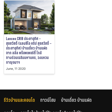
Lanceo CRIB ประชาอุทิศ –
สุขสวัสดิ์ (แลนซีโอ คริป สุขสวัสดิ์ –
ประชาอุทิศ) บ้านเดี่ยว บ้านแฝด
จาก ลลิล พร็อพเพอร์ตี้ ใกล้
ทางด่วนเฉลิมมหานคร, วงแหวน
กาญจนาฯ
June, 11 2020
รีวิวบ้านและคอนโด
ทาวน์โฮม
บ้านเดี่ยว บ้านแฝด