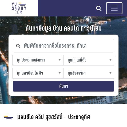
search
ค้นหาข้อมูล บ้าน คอนโด ทาวน์โฮม
พิมพ์ค้นหาจากชื่อโครงการ, ทำเล
ทุกประเภทอสังหาฯ
ทุกทำเลที่ตั้ง
ทุกประเภทอสังหาฯ
ทุกทำเลที่ตั้ง
sproperty
slocation
ทุกสถานีรถไฟฟ้า
ทุกช่วงราคา
ทุกสถานีรถไฟฟ้า
ทุกช่วงราคา
strain-station
sprice
ค้นหา
แลนซีโอ คริป สุขสวัสดิ์ – ประชาอุทิศ