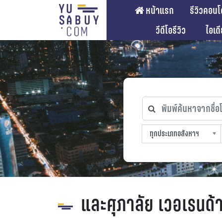
หน้าแรก
รีวิวคอนโ
วีดีโอรีวิว
ไอเด
พิมพ์ค้นหาจากชื่อโคร
ทุกประเภทอสังหาฯ
ทุกทำเลที่ตั้ง
ทุกสถานีรถไฟฟ้า
ทุกช่วงราคา
ทุกประเภทอสังหาฯ
sproperty
และศุภาลัย เวอเรนด้า