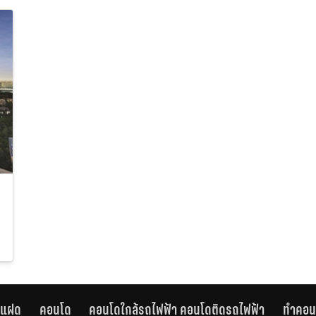
านแฝด
คอนโด
คอนโดใกล้รถไฟฟ้า คอนโดติดรถไฟฟ้า
ทำคอน