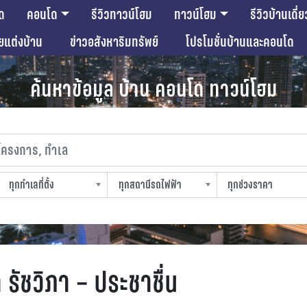
ด
คอนโด
รีวิวทาวน์โฮม
ทาวน์โฮม
รีวิวบ้านเดี่ย
ียแต่งบ้าน
ข่าวอสังหาริมทรัพย์
โปรโมชั่นบ้านและคอนโด
ค้นหาข้อมูล บ้าน คอนโด ทาวน์โฮม
งการ, ทำเล
ทุกทำเลที่ตั้ง
ทุกสถานีรถไฟฟ้า
ทุกช่วงราคา
slocation
strain-station
sprice
 รัชวิภา – ประชาชื่น