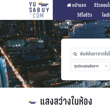
หน้าแรก
รีวิวคอนโ
วีดีโอรีวิว
ไอเด
พิมพ์ค้นหาจากชื่อโคร
ทุกประเภทอสังหาฯ
ทุกทำเลที่ตั้ง
ทุกสถานีรถไฟฟ้า
ทุกช่วงราคา
ทุกประเภทอสังหาฯ
sproperty
แสงสว่างในห้อง