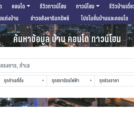
ด
คอนโด
รีวิวทาวน์โฮม
ทาวน์โฮม
รีวิวบ้านเดี่ย
ียแต่งบ้าน
ข่าวอสังหาริมทรัพย์
โปรโมชั่นบ้านและคอนโด
ค้นหาข้อมูล บ้าน คอนโด ทาวน์โฮม
งการ, ทำเล
ทุกทำเลที่ตั้ง
ทุกสถานีรถไฟฟ้า
ทุกช่วงราคา
slocation
strain-station
sprice