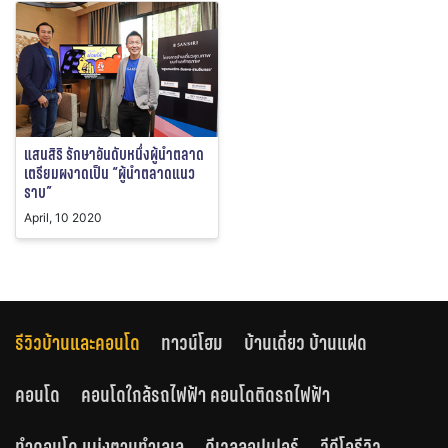
แสนสิริ รักษาอันดับหนึ่งผู้นำตลาด
เตรียมผงาดเป็น “ผู้นำตลาดแนว
ราบ”
April, 10 2020
รีวิวบ้านและคอนโด
ทาวน์โฮม
บ้านเดี่ยว บ้านแฝด
คอนโด
คอนโดใกล้รถไฟฟ้า คอนโดติดรถไฟฟ้า
ทำคอนโด แบ่งตามทำเลเล
ดีเวลลอปเปอร์
วีดีโอรีวิว