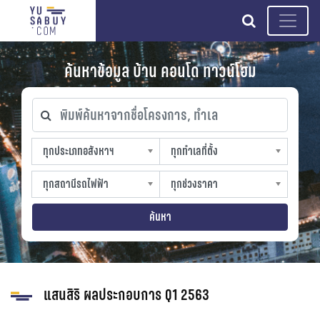
search
ค้นหาข้อมูล บ้าน คอนโด ทาวน์โฮม
พิมพ์ค้นหาจากชื่อโครงการ, ทำเล
ทุกประเภทอสังหาฯ
ทุกทำเลที่ตั้ง
ทุกประเภทอสังหาฯ
ทุกทำเลที่ตั้ง
sproperty
slocation
ทุกสถานีรถไฟฟ้า
ทุกช่วงราคา
ทุกสถานีรถไฟฟ้า
ทุกช่วงราคา
strain-station
sprice
ค้นหา
แสนสิริ ผลประกอบการ Q1 2563