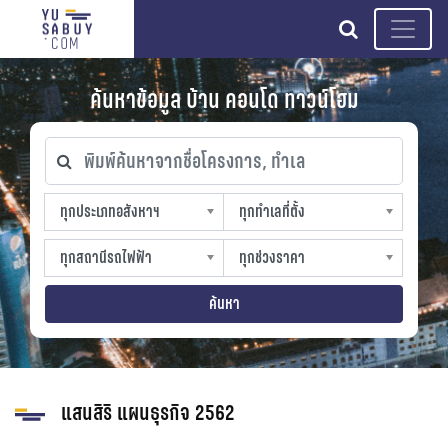
search
ค้นหาข้อมูล บ้าน คอนโด ทาวน์โฮม
พิมพ์ค้นหาจากชื่อโครงการ, ทำเล
ทุกประเภทอสังหาฯ
ทุกทำเลที่ตั้ง
ทุกประเภทอสังหาฯ
ทุกทำเลที่ตั้ง
sproperty
slocation
ทุกสถานีรถไฟฟ้า
ทุกช่วงราคา
ทุกสถานีรถไฟฟ้า
ทุกช่วงราคา
strain-station
sprice
ค้นหา
แสนสิริ แผนธุรกิจ 2562