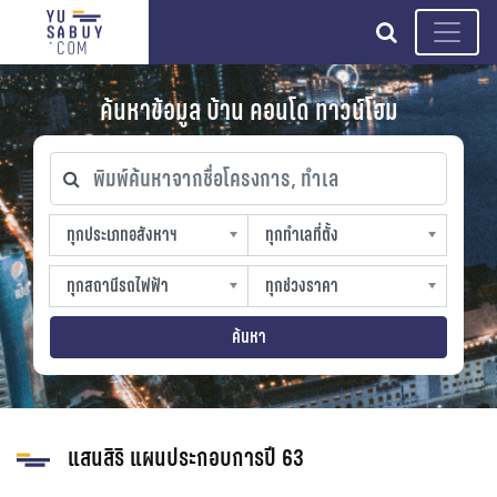
search
ค้นหาข้อมูล บ้าน คอนโด ทาวน์โฮม
พิมพ์ค้นหาจากชื่อโครงการ, ทำเล
ทุกประเภทอสังหาฯ
ทุกทำเลที่ตั้ง
ทุกประเภทอสังหาฯ
ทุกทำเลที่ตั้ง
sproperty
slocation
ทุกสถานีรถไฟฟ้า
ทุกช่วงราคา
ทุกสถานีรถไฟฟ้า
ทุกช่วงราคา
strain-station
sprice
ค้นหา
แสนสิริ แผนประกอบการปี 63