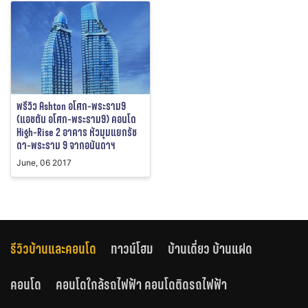
พรีวิว Ashton อโศก-พระราม9
(แอชตัน อโศก-พระราม9) คอนโด
High-Rise 2 อาคาร หัวมุมแยกรัช
ดา-พระราม 9 จากอนันดาฯ
June, 06 2017
รีวิวบ้านและคอนโด
ทาวน์โฮม
บ้านเดี่ยว บ้านแฝด
คอนโด
คอนโดใกล้รถไฟฟ้า คอนโดติดรถไฟฟ้า