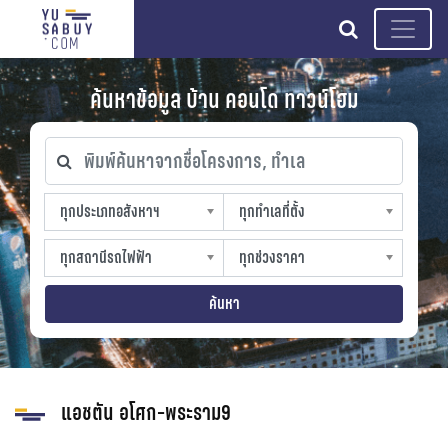
search
ค้นหาข้อมูล บ้าน คอนโด ทาวน์โฮม
พิมพ์ค้นหาจากชื่อโครงการ, ทำเล
ทุกประเภทอสังหาฯ
ทุกทำเลที่ตั้ง
ทุกประเภทอสังหาฯ
ทุกทำเลที่ตั้ง
sproperty
slocation
ทุกสถานีรถไฟฟ้า
ทุกช่วงราคา
ทุกสถานีรถไฟฟ้า
ทุกช่วงราคา
strain-station
sprice
ค้นหา
แอชตัน อโศก-พระราม9