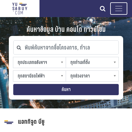
search
ค้นหาข้อมูล บ้าน คอนโด ทาวน์โฮม
พิมพ์ค้นหาจากชื่อโครงการ, ทำเล
ทุกประเภทอสังหาฯ
ทุกทำเลที่ตั้ง
ทุกประเภทอสังหาฯ
ทุกทำเลที่ตั้ง
sproperty
slocation
ทุกสถานีรถไฟฟ้า
ทุกช่วงราคา
ทุกสถานีรถไฟฟ้า
ทุกช่วงราคา
strain-station
sprice
ค้นหา
แอททิจูด บียู