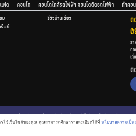
านแฝด
คอนโด
คอนโดใกล้รถไฟฟ้า คอนโดติดรถไฟฟ้า
ทำคอน
ติ
ียม
รีวิวบ้านเดี่ยว
ทรัพย์
0
รา
ติด
เกี
ติ
ก
รีวิวคอนโด
รีวิวทาวน์โฮม
รีวิวบ้านเดี่ยว
วีดีโอรีวิว
ไอเดียแต่งบ้าน
การใช้เว็บไซต์ของคุณ คุณสามารถศึกษารายละเอียดได้ที่
นโยบายความเป็นส
งหาริมทรัพย์
โปรโมชั่นบ้านและคอนโด
โครงการน่าสนใจ