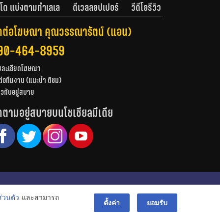
โด แบ่งตามทำเลเล
ดีเวลลอปเปอร์
วีดีโอรีวิว
ดต่อโฆษณา คุณวรรณารัตน์ (แอน)
90-464-8959
ยละเอียดโฆษณา
ต่อทีมงาน (แนะนำ ติชม)
่ยวกับอยู่สบาย
ดตามอยู่สบายบนโซเชียลมีเดีย
© สงวนลิขสิทธิ์ 2556-2564
่วนตัว
และสามารถ
bac
ตั้งค่า
ยอมรับ