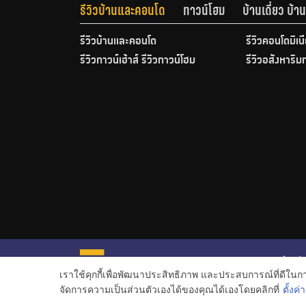
รีวิวบ้านและคอนโด
ทาวน์โฮม
บ้านเดี่ยว บ้
รีวิวบ้านและคอนโด
รีวิวคอนโดมิเน
รีวิวทาวน์เฮ้าส์ รีวิวทาวน์โฮม
รีวิวอสังหาริม
หน้าหลั
เราใช้คุกกี้เพื่อพัฒนาประสิทธิภาพ และประสบการณ์ที่ดีใน
ข่าวอสั
จัดการความเป็นส่วนตัวเองได้ของคุณได้เองโดยคลิกที่
ตั้งค่า