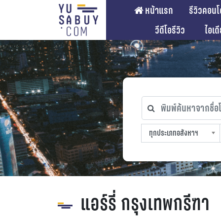
หน้าแรก
รีวิวคอนโ
วีดีโอรีวิว
ไอเด
พิมพ์ค้นหาจากชื่อโคร
ทุกประเภทอสังหาฯ
ทุกทำเลที่ตั้ง
ทุกสถานีรถไฟฟ้า
ทุกช่วงราคา
ทุกประเภทอสังหาฯ
sproperty
แอร์รี่ กรุงเทพกรีฑา