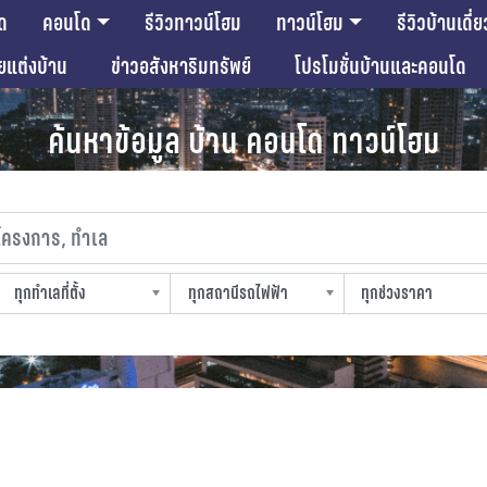
ด
คอนโด
รีวิวทาวน์โฮม
ทาวน์โฮม
รีวิวบ้านเดี่ย
ียแต่งบ้าน
ข่าวอสังหาริมทรัพย์
โปรโมชั่นบ้านและคอนโด
ค้นหาข้อมูล บ้าน คอนโด ทาวน์โฮม
งการ, ทำเล
ทุกทำเลที่ตั้ง
ทุกสถานีรถไฟฟ้า
ทุกช่วงราคา
slocation
strain-station
sprice