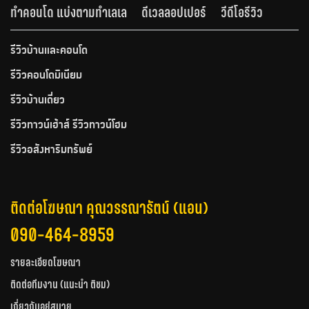
ทำคอนโด แบ่งตามทำเลเล
ดีเวลลอปเปอร์
วีดีโอรีวิว
รีวิวบ้านและคอนโด
รีวิวคอนโดมิเนียม
รีวิวบ้านเดี่ยว
รีวิวทาวน์เฮ้าส์ รีวิวทาวน์โฮม
รีวิวอสังหาริมทรัพย์
ติดต่อโฆษณา คุณวรรณารัตน์ (แอน)
090-464-8959
รายละเอียดโฆษณา
ติดต่อทีมงาน (แนะนำ ติชม)
เกี่ยวกับอยู่สบาย