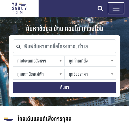
search
ค้นหาข้อมูล บ้าน คอนโด ทาวน์โฮม
พิมพ์ค้นหาจากชื่อโครงการ, ทำเล
ทุกประเภทอสังหาฯ
ทุกทำเลที่ตั้ง
ทุกประเภทอสังหาฯ
ทุกทำเลที่ตั้ง
sproperty
slocation
ทุกสถานีรถไฟฟ้า
ทุกช่วงราคา
ทุกสถานีรถไฟฟ้า
ทุกช่วงราคา
strain-station
sprice
ค้นหา
โกลเด้นแลนด์เพื่อการกุศล