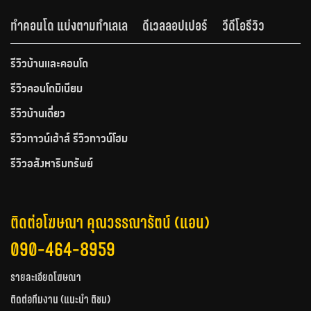
ทำคอนโด แบ่งตามทำเลเล
ดีเวลลอปเปอร์
วีดีโอรีวิว
รีวิวบ้านและคอนโด
รีวิวคอนโดมิเนียม
รีวิวบ้านเดี่ยว
รีวิวทาวน์เฮ้าส์ รีวิวทาวน์โฮม
รีวิวอสังหาริมทรัพย์
ติดต่อโฆษณา คุณวรรณารัตน์ (แอน)
090-464-8959
รายละเอียดโฆษณา
ติดต่อทีมงาน (แนะนำ ติชม)