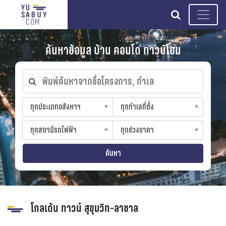
search
ค้นหาข้อมูล บ้าน คอนโด ทาวน์โฮม
พิมพ์ค้นหาจากชื่อโครงการ, ทำเล
ทุกประเภทอสังหาฯ
ทุกทำเลที่ตั้ง
ทุกประเภทอสังหาฯ
ทุกทำเลที่ตั้ง
sproperty
slocation
ทุกสถานีรถไฟฟ้า
ทุกช่วงราคา
ทุกสถานีรถไฟฟ้า
ทุกช่วงราคา
strain-station
sprice
ค้นหา
โกลเด้น ทาวน์ สุขุมวิท-ลาซาล