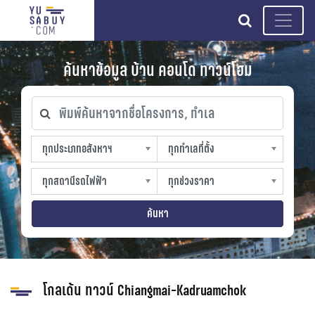
search
ค้นหาข้อมูล บ้าน คอนโด ทาวน์โฮม
พิมพ์ค้นหาจากชื่อโครงการ, ทำเล
ทุกประเภทอสังหาฯ
ทุกทำเลที่ตั้ง
ทุกประเภทอสังหาฯ
ทุกทำเลที่ตั้ง
sproperty
slocation
ทุกสถานีรถไฟฟ้า
ทุกช่วงราคา
ทุกสถานีรถไฟฟ้า
ทุกช่วงราคา
strain-station
sprice
ค้นหา
โกลเด้น ทาวน์ Chiangmai-Kadruamchok