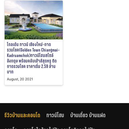
โกลเด้น ทาวน์ เชียงใหม่-กาด
รวมโชค(Golden Town Chiangmai-
Kadruamchok)ทาวน์โฮมสไตล์
อังกฤษ พร้อมคลับเฮ้าส์สุดหรู ติด
กาดรวมโชค ราคาเริ่ม 2.59 ล้าน
บาท
August, 20 2021
รีวิวบ้านและคอนโด
ทาวน์โฮม
บ้านเดี่ยว บ้านแฝด