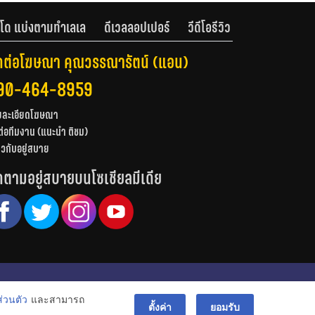
โด แบ่งตามทำเลเล
ดีเวลลอปเปอร์
วีดีโอรีวิว
ดต่อโฆษณา คุณวรรณารัตน์ (แอน)
90-464-8959
ยละเอียดโฆษณา
ต่อทีมงาน (แนะนำ ติชม)
่ยวกับอยู่สบาย
ดตามอยู่สบายบนโซเชียลมีเดีย
© สงวนลิขสิทธิ์ 2556-2564
่วนตัว
และสามารถ
bac
ตั้งค่า
ยอมรับ