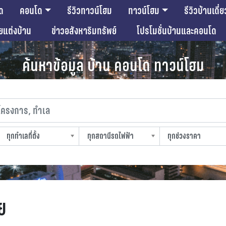
ด
คอนโด
รีวิวทาวน์โฮม
ทาวน์โฮม
รีวิวบ้านเดี่ย
ียแต่งบ้าน
ข่าวอสังหาริมทรัพย์
โปรโมชั่นบ้านและคอนโด
ค้นหาข้อมูล บ้าน คอนโด ทาวน์โฮม
งการ, ทำเล
ทุกทำเลที่ตั้ง
ทุกสถานีรถไฟฟ้า
ทุกช่วงราคา
slocation
strain-station
sprice
ย