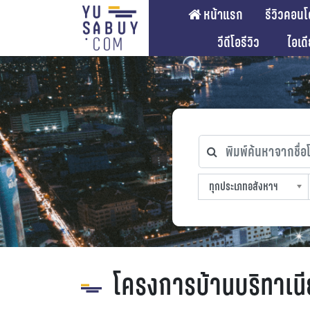
หน้าแรก
รีวิวคอนโ
วีดีโอรีวิว
ไอเด
พิมพ์ค้นหาจากชื่อโคร
ทุกประเภทอสังหาฯ
ทุกทำเลที่ตั้ง
ทุกสถานีรถไฟฟ้า
ทุกช่วงราคา
ทุกประเภทอสังหาฯ
sproperty
โครงการบ้านบริทาเนี