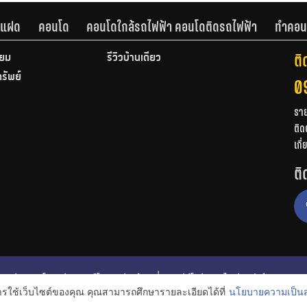
านแฝด
คอนโด
คอนโดใกล้รถไฟฟ้า คอนโดติดรถไฟฟ้า
ทำคอน
ติ
ียม
รีวิวบ้านเดี่ยว
ทรัพย์
0
รา
ติด
เกี
ติ
ก
รีวิวคอนโด
รีวิวทาวน์โฮม
รีวิวบ้านเดี่ยว
วีดีโอรีวิว
ไอเดียแต่งบ้าน
การใช้เว็บไซต์ของคุณ คุณสามารถศึกษารายละเอียดได้ที่
นโยบายความเป็นส
งหาริมทรัพย์
โปรโมชั่นบ้านและคอนโด
โครงการน่าสนใจ