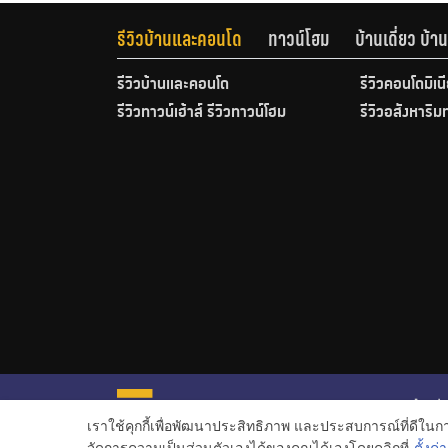
รีวิวบ้านและคอนโด
ทาวน์โฮม
บ้านเดี่ยว บ้
รีวิวบ้านและคอนโด
รีวิวคอนโดมิเน
รีวิวทาวน์เฮ้าส์ รีวิวทาวน์โฮม
รีวิวอสังหาริม
หน้าหลั
เราใช้คุกกี้เพื่อพัฒนาประสิทธิภาพ และประสบการณ์ที่ดีใน
ข่าวอสั
จัดการความเป็นส่วนตัวเองได้ของคุณได้เองโดยคลิกที่
ตั้งค่า