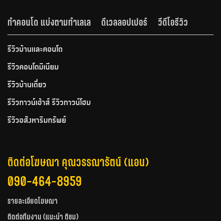
ทำคอนโด แบ่งตามทำเลเล
ดีเวลลอปเปอร์
วีดีโอรีวิว
รีวิวบ้านและคอนโด
รีวิวคอนโดมิเนียม
รีวิวบ้านเดี่ยว
รีวิวทาวน์เฮ้าส์ รีวิวทาวน์โฮม
รีวิวอสังหาริมทรัพย์
ติดต่อโฆษณา คุณวรรณารัตน์ (แอน)
090-464-8959
รายละเอียดโฆษณา
ติดต่อทีมงาน (แนะนำ ติชม)