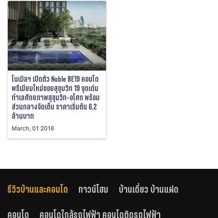
โนเบิลฯ เปิดตัว Noble BE19 คอนโด
พรีเมียมใหม่ซอยสุขุมวิท 19 จุดเด่น
ทำเลศักยภาพสุขุมวิท-อโศก พร้อม
ส่วนกลางจัดเต็ม ราคาเริ่มต้น 6.2
ล้านบาท
March, 01 2016
รีวิวบ้านและคอนโด
ทาวน์โฮม
บ้านเดี่ยว บ้านแฝด
คอนโด
คอนโดใกล้รถไฟฟ้า คอนโดติดรถไฟฟ้า