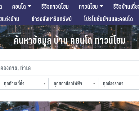
ด
คอนโด
รีวิวทาวน์โฮม
ทาวน์โฮม
รีวิวบ้านเดี่ย
ียแต่งบ้าน
ข่าวอสังหาริมทรัพย์
โปรโมชั่นบ้านและคอนโด
ค้นหาข้อมูล บ้าน คอนโด ทาวน์โฮม
งการ, ทำเล
ทุกทำเลที่ตั้ง
ทุกสถานีรถไฟฟ้า
ทุกช่วงราคา
slocation
strain-station
sprice