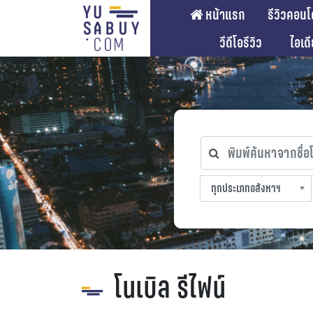
หน้าแรก
รีวิวคอนโ
วีดีโอรีวิว
ไอเด
พิมพ์ค้นหาจากชื่อโคร
ทุกประเภทอสังหาฯ
ทุกทำเลที่ตั้ง
ทุกสถานีรถไฟฟ้า
ทุกช่วงราคา
ทุกประเภทอสังหาฯ
sproperty
โนเบิล รีไฟน์