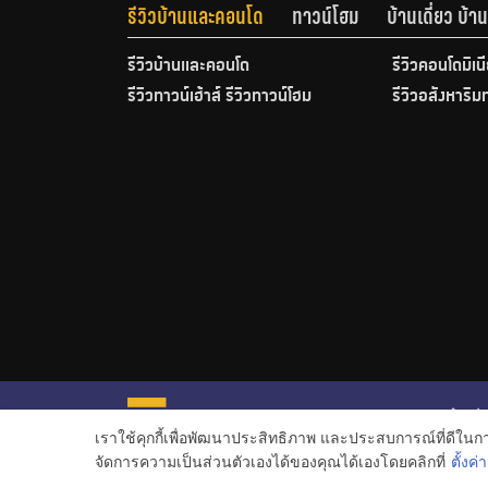
รีวิวบ้านและคอนโด
ทาวน์โฮม
บ้านเดี่ยว บ้
รีวิวบ้านและคอนโด
รีวิวคอนโดมิเน
รีวิวทาวน์เฮ้าส์ รีวิวทาวน์โฮม
รีวิวอสังหาริม
หน้าหลั
เราใช้คุกกี้เพื่อพัฒนาประสิทธิภาพ และประสบการณ์ที่ดีใน
ข่าวอสั
จัดการความเป็นส่วนตัวเองได้ของคุณได้เองโดยคลิกที่
ตั้งค่า