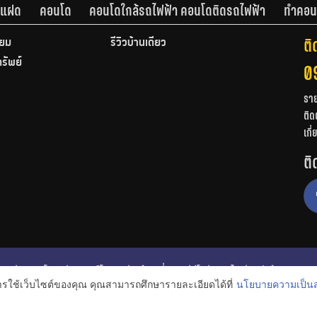
านแฝด
คอนโด
คอนโดใกล้รถไฟฟ้า คอนโดติดรถไฟฟ้า
ทำคอน
ติ
ียม
รีวิวบ้านเดี่ยว
ทรัพย์
0
รา
ติด
เกี
ติ
ก
รีวิวคอนโด
รีวิวทาวน์โฮม
รีวิวบ้านเดี่ยว
วีดีโอรีวิว
ไอเดียแต่งบ้าน
การใช้เว็บไซต์ของคุณ คุณสามารถศึกษารายละเอียดได้ที่
นโยบายความเป็นส
งหาริมทรัพย์
โปรโมชั่นบ้านและคอนโด
โครงการน่าสนใจ