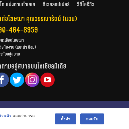
โด แบ่งตามทำเลเล
ดีเวลลอปเปอร์
วีดีโอรีวิว
ดต่อโฆษณา คุณวรรณารัตน์ (แอน)
90-464-8959
ยละเอียดโฆษณา
ต่อทีมงาน (แนะนำ ติชม)
่ยวกับอยู่สบาย
ดตามอยู่สบายบนโซเชียลมีเดีย
© สงวนลิขสิทธิ์ 2556-2564
่วนตัว
และสามารถ
bac
ตั้งค่า
ยอมรับ