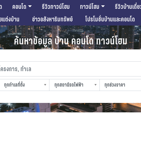
ด
คอนโด
รีวิวทาวน์โฮม
ทาวน์โฮม
รีวิวบ้านเดี่ย
ียแต่งบ้าน
ข่าวอสังหาริมทรัพย์
โปรโมชั่นบ้านและคอนโด
ค้นหาข้อมูล บ้าน คอนโด ทาวน์โฮม
งการ, ทำเล
ทุกทำเลที่ตั้ง
ทุกสถานีรถไฟฟ้า
ทุกช่วงราคา
slocation
strain-station
sprice