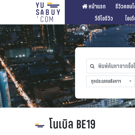
หน้าแรก
รีวิวคอนโ
วีดีโอรีวิว
ไอเด
พิมพ์ค้นหาจากชื่อโคร
ทุกประเภทอสังหาฯ
ทุกทำเลที่ตั้ง
ทุกสถานีรถไฟฟ้า
ทุกช่วงราคา
ทุกประเภทอสังหาฯ
sproperty
โนเบิล BE19