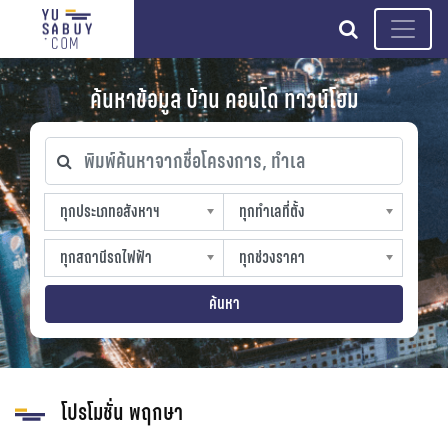
search
ค้นหาข้อมูล บ้าน คอนโด ทาวน์โฮม
พิมพ์ค้นหาจากชื่อโครงการ, ทำเล
ทุกประเภทอสังหาฯ
ทุกทำเลที่ตั้ง
ทุกประเภทอสังหาฯ
ทุกทำเลที่ตั้ง
sproperty
slocation
ทุกสถานีรถไฟฟ้า
ทุกช่วงราคา
ทุกสถานีรถไฟฟ้า
ทุกช่วงราคา
strain-station
sprice
ค้นหา
โปรโมชั่น พฤกษา