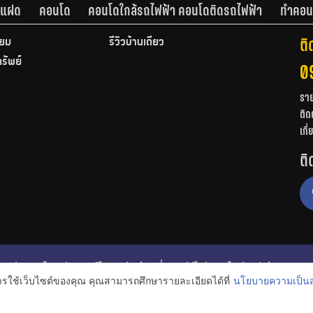
านแฝด
คอนโด
คอนโดใกล้รถไฟฟ้า คอนโดติดรถไฟฟ้า
ทำคอน
ติ
ียม
รีวิวบ้านเดี่ยว
ทรัพย์
0
รา
ติด
เกี
ติ
ก
รีวิวคอนโด
รีวิวทาวน์โฮม
รีวิวบ้านเดี่ยว
วีดีโอรีวิว
ไอเดียแต่งบ้าน
การใช้เว็บไซต์ของคุณ คุณสามารถศึกษารายละเอียดได้ที่
นโยบายความเป็นส
งหาริมทรัพย์
โปรโมชั่นบ้านและคอนโด
โครงการน่าสนใจ