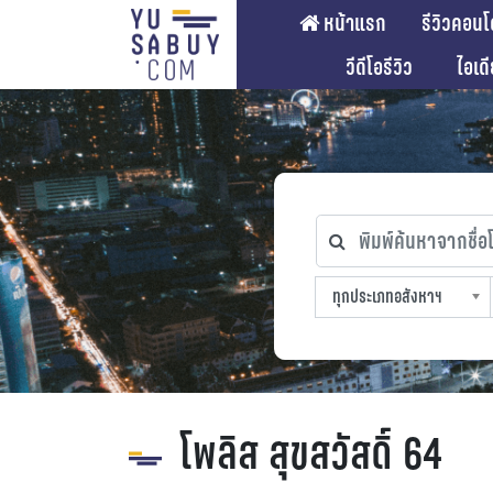
หน้าแรก
รีวิวคอนโ
วีดีโอรีวิว
ไอเด
พิมพ์ค้นหาจากชื่อโคร
ทุกประเภทอสังหาฯ
ทุกทำเลที่ตั้ง
ทุกสถานีรถไฟฟ้า
ทุกช่วงราคา
ทุกประเภทอสังหาฯ
sproperty
โพลิส สุขสวัสดิ์ 64