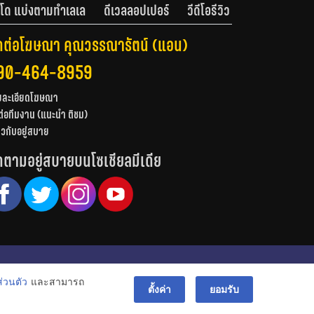
โด แบ่งตามทำเลเล
ดีเวลลอปเปอร์
วีดีโอรีวิว
ดต่อโฆษณา คุณวรรณารัตน์ (แอน)
90-464-8959
ยละเอียดโฆษณา
ต่อทีมงาน (แนะนำ ติชม)
่ยวกับอยู่สบาย
ดตามอยู่สบายบนโซเชียลมีเดีย
© สงวนลิขสิทธิ์ 2556-2564
่วนตัว
และสามารถ
bac
ตั้งค่า
ยอมรับ