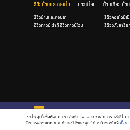
รีวิวบ้านและคอนโด
ทาวน์โฮม
บ้านเดี่ยว บ้
รีวิวบ้านและคอนโด
รีวิวคอนโดมิเน
รีวิวทาวน์เฮ้าส์ รีวิวทาวน์โฮม
รีวิวอสังหาริม
หน้าหลั
เราใช้คุกกี้เพื่อพัฒนาประสิทธิภาพ และประสบการณ์ที่ดีใน
ข่าวอสั
จัดการความเป็นส่วนตัวเองได้ของคุณได้เองโดยคลิกที่
ตั้งค่า