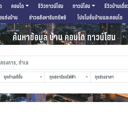
ด
คอนโด
รีวิวทาวน์โฮม
ทาวน์โฮม
รีวิวบ้านเดี่ย
ียแต่งบ้าน
ข่าวอสังหาริมทรัพย์
โปรโมชั่นบ้านและคอนโด
ค้นหาข้อมูล บ้าน คอนโด ทาวน์โฮม
งการ, ทำเล
ทุกทำเลที่ตั้ง
ทุกสถานีรถไฟฟ้า
ทุกช่วงราคา
slocation
strain-station
sprice