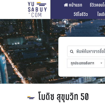
หน้าแรก
รีวิวคอนโ
วีดีโอรีวิว
ไอเด
พิมพ์ค้นหาจากชื่อโคร
ทุกประเภทอสังหาฯ
ทุกทำเลที่ตั้ง
ทุกสถานีรถไฟฟ้า
ทุกช่วงราคา
ทุกประเภทอสังหาฯ
sproperty
โมดิซ สุขุมวิท 50