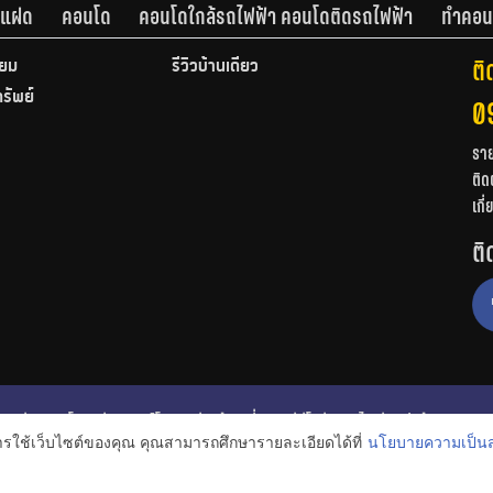
านแฝด
คอนโด
คอนโดใกล้รถไฟฟ้า คอนโดติดรถไฟฟ้า
ทำคอน
ติ
ียม
รีวิวบ้านเดี่ยว
ทรัพย์
0
รา
ติด
เกี
ติ
ก
รีวิวคอนโด
รีวิวทาวน์โฮม
รีวิวบ้านเดี่ยว
วีดีโอรีวิว
ไอเดียแต่งบ้าน
การใช้เว็บไซต์ของคุณ คุณสามารถศึกษารายละเอียดได้ที่
นโยบายความเป็นส
งหาริมทรัพย์
โปรโมชั่นบ้านและคอนโด
โครงการน่าสนใจ