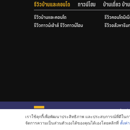
รีวิวบ้านและคอนโด
ทาวน์โฮม
บ้านเดี่ยว บ้
รีวิวบ้านและคอนโด
รีวิวคอนโดมิเน
รีวิวทาวน์เฮ้าส์ รีวิวทาวน์โฮม
รีวิวอสังหาริม
หน้าหลั
เราใช้คุกกี้เพื่อพัฒนาประสิทธิภาพ และประสบการณ์ที่ดีใน
ข่าวอสั
จัดการความเป็นส่วนตัวเองได้ของคุณได้เองโดยคลิกที่
ตั้งค่า