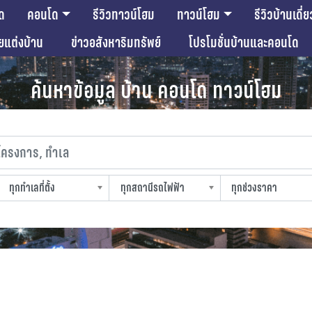
ด
คอนโด
รีวิวทาวน์โฮม
ทาวน์โฮม
รีวิวบ้านเดี่ย
ียแต่งบ้าน
ข่าวอสังหาริมทรัพย์
โปรโมชั่นบ้านและคอนโด
ค้นหาข้อมูล บ้าน คอนโด ทาวน์โฮม
งการ, ทำเล
ทุกทำเลที่ตั้ง
ทุกสถานีรถไฟฟ้า
ทุกช่วงราคา
slocation
strain-station
sprice