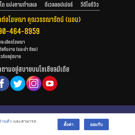
โด แบ่งตามทำเลเล
ดีเวลลอปเปอร์
วีดีโอรีวิว
ดต่อโฆษณา คุณวรรณารัตน์ (แอน)
90-464-8959
ยละเอียดโฆษณา
ต่อทีมงาน (แนะนำ ติชม)
่ยวกับอยู่สบาย
ดตามอยู่สบายบนโซเชียลมีเดีย
© สงวนลิขสิทธิ์ 2556-2564
่วนตัว
และสามารถ
bac
ตั้งค่า
ยอมรับ