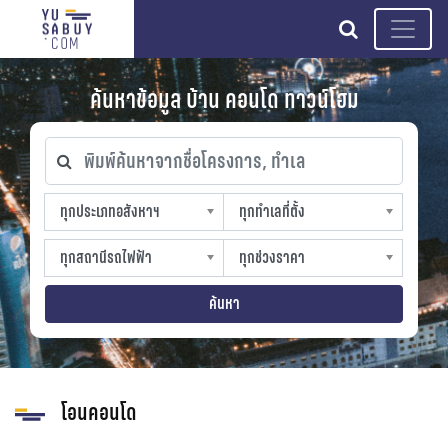
search
ค้นหาข้อมูล บ้าน คอนโด ทาวน์โฮม
พิมพ์ค้นหาจากชื่อโครงการ, ทำเล
ทุกประเภทอสังหาฯ
ทุกทำเลที่ตั้ง
ทุกประเภทอสังหาฯ
ทุกทำเลที่ตั้ง
sproperty
slocation
ทุกสถานีรถไฟฟ้า
ทุกช่วงราคา
ทุกสถานีรถไฟฟ้า
ทุกช่วงราคา
strain-station
sprice
ค้นหา
โอนคอนโด