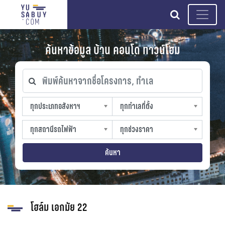
search
ค้นหาข้อมูล บ้าน คอนโด ทาวน์โฮม
พิมพ์ค้นหาจากชื่อโครงการ, ทำเล
ทุกประเภทอสังหาฯ
ทุกทำเลที่ตั้ง
ทุกประเภทอสังหาฯ
ทุกทำเลที่ตั้ง
sproperty
slocation
ทุกสถานีรถไฟฟ้า
ทุกช่วงราคา
ทุกสถานีรถไฟฟ้า
ทุกช่วงราคา
strain-station
sprice
ค้นหา
โฮล์ม เอกมัย 22