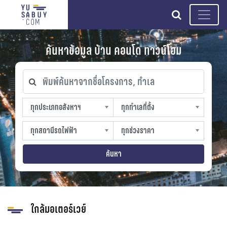
search
ค้นหาข้อมูล บ้าน คอนโด ทาวน์โฮม
พิมพ์ค้นหาจากชื่อโครงการ, ทำเล
ทุกประเภทอสังหาฯ
ทุกทำเลที่ตั้ง
ทุกประเภทอสังหาฯ
ทุกทำเลที่ตั้ง
sproperty
slocation
ทุกสถานีรถไฟฟ้า
ทุกช่วงราคา
ทุกสถานีรถไฟฟ้า
ทุกช่วงราคา
strain-station
sprice
ค้นหา
ใกล้มอเตอร์เวย์