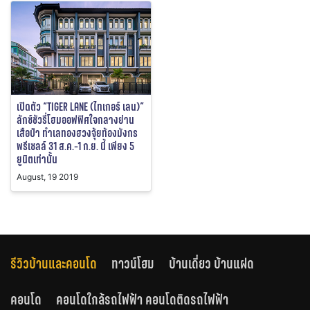
เปิดตัว “TIGER LANE (ไทเกอร์ เลน)”
ลักซ์ชัวรี่โฮมออฟฟิศใจกลางย่าน
เสือป่า ทำเลทองฮวงจุ้ยท้องมังกร
พรีเซลล์ 31 ส.ค.-1 ก.ย. นี้ เพียง 5
ยูนิตเท่านั้น
August, 19 2019
รีวิวบ้านและคอนโด
ทาวน์โฮม
บ้านเดี่ยว บ้านแฝด
คอนโด
คอนโดใกล้รถไฟฟ้า คอนโดติดรถไฟฟ้า