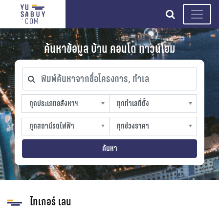
search
ค้นหาข้อมูล บ้าน คอนโด ทาวน์โฮม
พิมพ์ค้นหาจากชื่อโครงการ, ทำเล
ทุกประเภทอสังหาฯ
ทุกทำเลที่ตั้ง
ทุกประเภทอสังหาฯ
ทุกทำเลที่ตั้ง
sproperty
slocation
ทุกสถานีรถไฟฟ้า
ทุกช่วงราคา
ทุกสถานีรถไฟฟ้า
ทุกช่วงราคา
strain-station
sprice
ค้นหา
ไทเกอร์ เลน