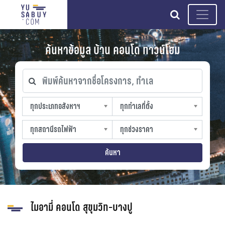
search
ค้นหาข้อมูล บ้าน คอนโด ทาวน์โฮม
พิมพ์ค้นหาจากชื่อโครงการ, ทำเล
ทุกประเภทอสังหาฯ
ทุกทำเลที่ตั้ง
ทุกประเภทอสังหาฯ
ทุกทำเลที่ตั้ง
sproperty
slocation
ทุกสถานีรถไฟฟ้า
ทุกช่วงราคา
ทุกสถานีรถไฟฟ้า
ทุกช่วงราคา
strain-station
sprice
ค้นหา
ไมอามี่ คอนโด สุขุมวิท-บางปู