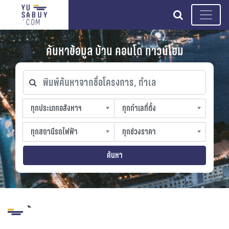
search
ค้นหาข้อมูล บ้าน คอนโด ทาวน์โฮม
พิมพ์ค้นหาจากชื่อโครงการ, ทำเล
ทุกประเภทอสังหาฯ
ทุกทำเลที่ตั้ง
ทุกประเภทอสังหาฯ
ทุกทำเลที่ตั้ง
sproperty
slocation
ทุกสถานีรถไฟฟ้า
ทุกช่วงราคา
ทุกสถานีรถไฟฟ้า
ทุกช่วงราคา
strain-station
sprice
ค้นหา