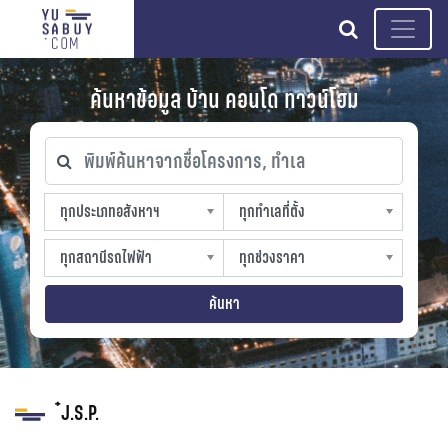
search
ค้นหาข้อมูล บ้าน คอนโด ทาวน์โฮม
พิมพ์ค้นหาจากชื่อโครงการ, ทำเล
ทุกประเภทอสังหาฯ
ทุกทำเลที่ตั้ง
ทุกประเภทอสังหาฯ
ทุกทำเลที่ตั้ง
sproperty
slocation
ทุกสถานีรถไฟฟ้า
ทุกช่วงราคา
ทุกสถานีรถไฟฟ้า
ทุกช่วงราคา
strain-station
sprice
ค้นหา
๋J.S.P.