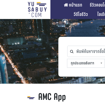
หน้าแรก
รีวิวคอนโ
วีดีโอรีวิว
ไอเด
พิมพ์ค้นหาจากชื่อโคร
ทุกประเภทอสังหาฯ
ทุกทำเลที่ตั้ง
ทุกสถานีรถไฟฟ้า
ทุกช่วงราคา
ทุกประเภทอสังหาฯ
sproperty
AMC App