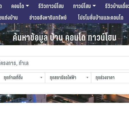
ด
คอนโด
รีวิวทาวน์โฮม
ทาวน์โฮม
รีวิวบ้านเดี่ย
ียแต่งบ้าน
ข่าวอสังหาริมทรัพย์
โปรโมชั่นบ้านและคอนโด
ค้นหาข้อมูล บ้าน คอนโด ทาวน์โฮม
งการ, ทำเล
ทุกทำเลที่ตั้ง
ทุกสถานีรถไฟฟ้า
ทุกช่วงราคา
slocation
strain-station
sprice