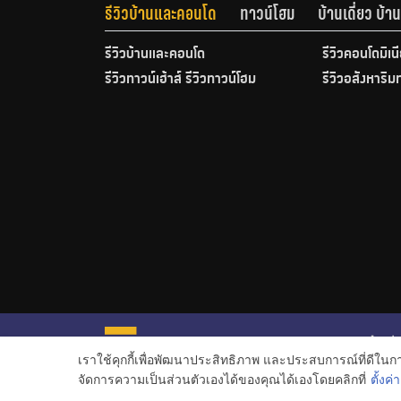
รีวิวบ้านและคอนโด
ทาวน์โฮม
บ้านเดี่ยว บ้
รีวิวบ้านและคอนโด
รีวิวคอนโดมิเน
รีวิวทาวน์เฮ้าส์ รีวิวทาวน์โฮม
รีวิวอสังหาริม
หน้าหลั
เราใช้คุกกี้เพื่อพัฒนาประสิทธิภาพ และประสบการณ์ที่ดีใน
ข่าวอสั
จัดการความเป็นส่วนตัวเองได้ของคุณได้เองโดยคลิกที่
ตั้งค่า