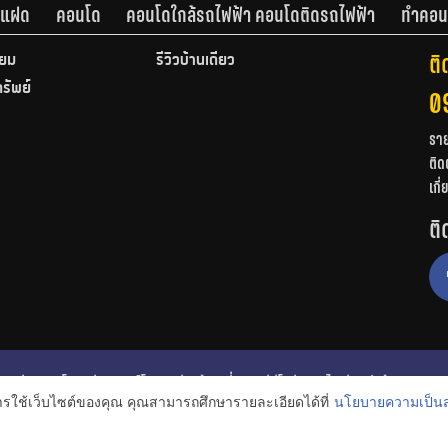
านแฝด
คอนโด
คอนโดใกล้รถไฟฟ้า คอนโดติดรถไฟฟ้า
ทำคอน
ติ
ียม
รีวิวบ้านเดี่ยว
ทรัพย์
0
รา
ติด
เกี
ติ
ก
รีวิวคอนโด
รีวิวทาวน์โฮม
รีวิวบ้านเดี่ยว
วีดีโอรีวิว
ไอเดียแต่งบ้าน
การใช้เว็บไซต์ของคุณ คุณสามารถศึกษารายละเอียดได้ที่
นโยบายความเป็นส
งหาริมทรัพย์
โปรโมชั่นบ้านและคอนโด
โครงการน่าสนใจ