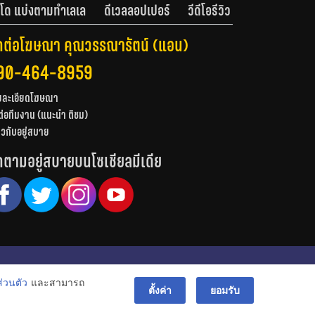
โด แบ่งตามทำเลเล
ดีเวลลอปเปอร์
วีดีโอรีวิว
ดต่อโฆษณา คุณวรรณารัตน์ (แอน)
90-464-8959
ยละเอียดโฆษณา
ต่อทีมงาน (แนะนำ ติชม)
่ยวกับอยู่สบาย
ดตามอยู่สบายบนโซเชียลมีเดีย
© สงวนลิขสิทธิ์ 2556-2564
่วนตัว
และสามารถ
bac
ตั้งค่า
ยอมรับ