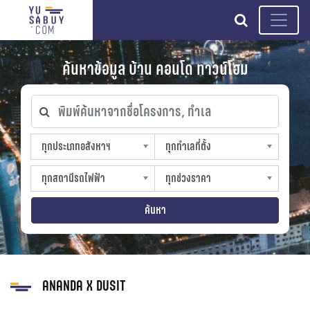
search
ค้นหาข้อมูล บ้าน คอนโด ทาวน์โฮม
พิมพ์ค้นหาจากชื่อโครงการ, ทำเล
ทุกประเภทอสังหาฯ
ทุกทำเลที่ตั้ง
ทุกประเภทอสังหาฯ
ทุกทำเลที่ตั้ง
sproperty
slocation
ทุกสถานีรถไฟฟ้า
ทุกช่วงราคา
ทุกสถานีรถไฟฟ้า
ทุกช่วงราคา
strain-station
sprice
ค้นหา
ANANDA X DUSIT