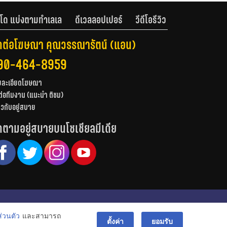
โด แบ่งตามทำเลเล
ดีเวลลอปเปอร์
วีดีโอรีวิว
ดต่อโฆษณา คุณวรรณารัตน์ (แอน)
90-464-8959
ยละเอียดโฆษณา
ต่อทีมงาน (แนะนำ ติชม)
่ยวกับอยู่สบาย
ดตามอยู่สบายบนโซเชียลมีเดีย
© สงวนลิขสิทธิ์ 2556-2564
่วนตัว
และสามารถ
bac
ตั้งค่า
ยอมรับ