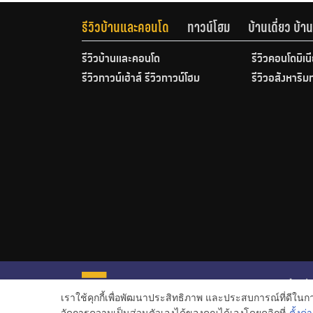
รีวิวบ้านและคอนโด
ทาวน์โฮม
บ้านเดี่ยว บ้
รีวิวบ้านและคอนโด
รีวิวคอนโดมิเน
รีวิวทาวน์เฮ้าส์ รีวิวทาวน์โฮม
รีวิวอสังหาริม
หน้าหลั
เราใช้คุกกี้เพื่อพัฒนาประสิทธิภาพ และประสบการณ์ที่ดีใน
ข่าวอสั
จัดการความเป็นส่วนตัวเองได้ของคุณได้เองโดยคลิกที่
ตั้งค่า