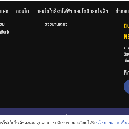
านแฝด
คอนโด
คอนโดใกล้รถไฟฟ้า คอนโดติดรถไฟฟ้า
ทำคอน
ติ
ียม
รีวิวบ้านเดี่ยว
ทรัพย์
0
รา
ติด
เกี
ติ
ก
รีวิวคอนโด
รีวิวทาวน์โฮม
รีวิวบ้านเดี่ยว
วีดีโอรีวิว
ไอเดียแต่งบ้าน
การใช้เว็บไซต์ของคุณ คุณสามารถศึกษารายละเอียดได้ที่
นโยบายความเป็นส
งหาริมทรัพย์
โปรโมชั่นบ้านและคอนโด
โครงการน่าสนใจ