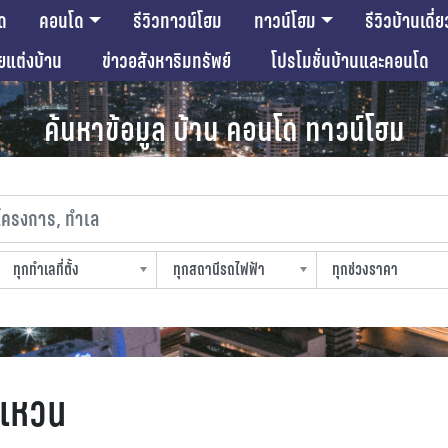
ด
คอนโด
รีวิวทาวน์โฮม
ทาวน์โฮม
รีวิวบ้านเดี่ย
ียแต่งบ้าน
ข่าวอสังหาริมทรัพย์
โปรโมชั่นบ้านและคอนโด
ค้นหาข้อมูล บ้าน คอนโด ทาวน์โฮม
งการ, ทำเล
ทุกทำเลที่ตั้ง
ทุกสถานีรถไฟฟ้า
ทุกช่วงราคา
slocation
strain-station
sprice
งแหวน