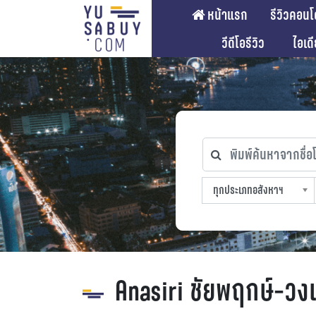
หน้าแรก
รีวิวคอนโ
วีดีโอรีวิว
ไอเด
พิมพ์ค้นหาจากชื่อโคร
ทุกประเภทอสังหาฯ
ทุกทำเลที่ตั้ง
ทุกสถานีรถไฟฟ้า
ทุกช่วงราคา
ทุกประเภทอสังหาฯ
sproperty
Anasiri ชัยพฤกษ์-ว