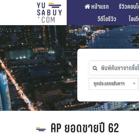
หน้าแรก
รีวิวคอนโ
วีดีโอรีวิว
ไอเด
พิมพ์ค้นหาจากชื่อโคร
ทุกประเภทอสังหาฯ
ทุกทำเลที่ตั้ง
ทุกสถานีรถไฟฟ้า
ทุกช่วงราคา
ทุกประเภทอสังหาฯ
sproperty
AP ยอดขายปี 62