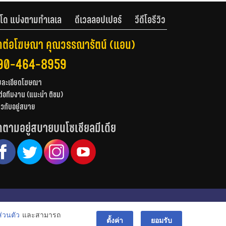
โด แบ่งตามทำเลเล
ดีเวลลอปเปอร์
วีดีโอรีวิว
ดต่อโฆษณา คุณวรรณารัตน์ (แอน)
90-464-8959
ยละเอียดโฆษณา
ต่อทีมงาน (แนะนำ ติชม)
่ยวกับอยู่สบาย
ดตามอยู่สบายบนโซเชียลมีเดีย
© สงวนลิขสิทธิ์ 2556-2564
่วนตัว
และสามารถ
bac
ตั้งค่า
ยอมรับ