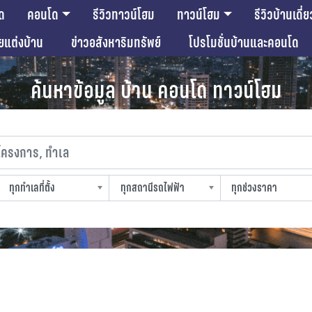
ด
คอนโด
รีวิวทาวน์โฮม
ทาวน์โฮม
รีวิวบ้านเดี่ย
ียแต่งบ้าน
ข่าวอสังหาริมทรัพย์
โปรโมชั่นบ้านและคอนโด
ค้นหาข้อมูล บ้าน คอนโด ทาวน์โฮม
งการ, ทำเล
ทุกทำเลที่ตั้ง
ทุกสถานีรถไฟฟ้า
ทุกช่วงราคา
slocation
strain-station
sprice