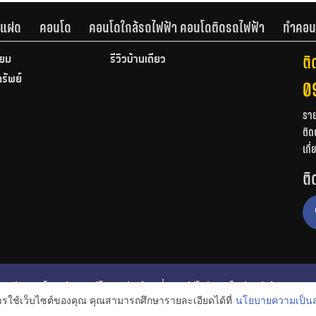
านแฝด
คอนโด
คอนโดใกล้รถไฟฟ้า คอนโดติดรถไฟฟ้า
ทำคอน
ติ
ียม
รีวิวบ้านเดี่ยว
ทรัพย์
0
รา
ติด
เกี
ติ
ก
รีวิวคอนโด
รีวิวทาวน์โฮม
รีวิวบ้านเดี่ยว
วีดีโอรีวิว
ไอเดียแต่งบ้าน
การใช้เว็บไซต์ของคุณ คุณสามารถศึกษารายละเอียดได้ที่
นโยบายความเป็นส
งหาริมทรัพย์
โปรโมชั่นบ้านและคอนโด
โครงการน่าสนใจ