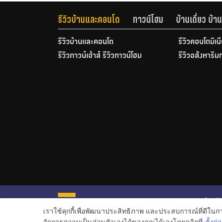
รีวิวบ้านและคอนโด
ทาวน์โฮม
บ้านเดี่ยว บ้
รีวิวบ้านและคอนโด
รีวิวคอนโดมิเน
รีวิวทาวน์เฮ้าส์ รีวิวทาวน์โฮม
รีวิวอสังหาริม
หน้าหลั
เราใช้คุกกี้เพื่อพัฒนาประสิทธิภาพ และประสบการณ์ที่ดีใน
ข่าวอสั
จัดการความเป็นส่วนตัวเองได้ของคุณได้เองโดยคลิกที่
ตั้งค่า