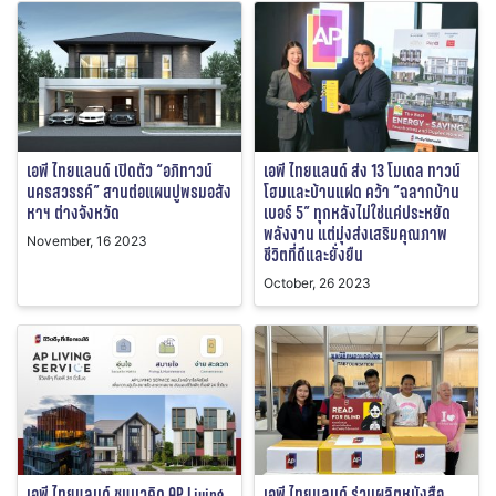
เอพี ไทยแลนด์ เปิดตัว “อภิทาวน์
เอพี ไทยแลนด์ ส่ง 13 โมเดล ทาวน์
นครสวรรค์” สานต่อแผนปูพรมอสัง
โฮมและบ้านแฝด คว้า “ฉลากบ้าน
หาฯ ต่างจังหวัด
เบอร์ 5” ทุกหลังไม่ใช่แค่ประหยัด
พลังงาน แต่มุ่งส่งเสริมคุณภาพ
November, 16 2023
ชีวิตที่ดีและยั่งยืน
October, 26 2023
เอพี ไทยแลนด์ ชูแนวคิด AP Living
เอพี ไทยแลนด์ ร่วมผลิตหนังสือ