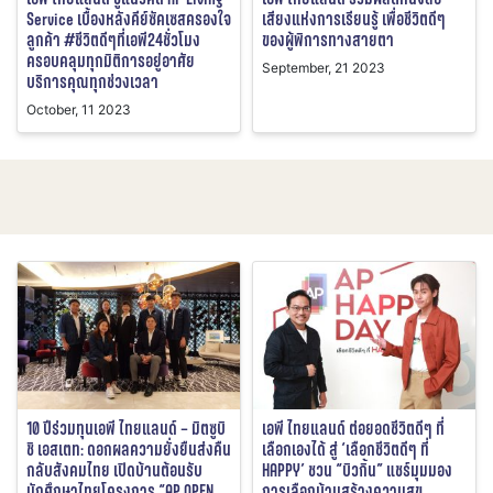
Service เบื้องหลังคีย์ซัคเซสครองใจ
เสียงแห่งการเรียนรู้ เพื่อชีวิตดีๆ
ลูกค้า #ชีวิตดีๆที่เอพี24ชั่วโมง
ของผู้พิการทางสายตา
ครอบคลุมทุกมิติการอยู่อาศัย
September, 21 2023
บริการคุณทุกช่วงเวลา
October, 11 2023
10 ปีร่วมทุนเอพี ไทยแลนด์ – มิตซูบิ
เอพี ไทยแลนด์ ต่อยอดชีวิตดีๆ ที่
ชิ เอสเตท: ดอกผลความยั่งยืนส่งคืน
เลือกเองได้ สู่ ‘เลือกชีวิตดีๆ ที่
กลับสังคมไทย เปิดบ้านต้อนรับ
HAPPY’ ชวน “บิวกิ้น” แชร์มุมมอง
นักศึกษาไทยโครงการ “AP OPEN
การเลือกบ้านสร้างความสุข