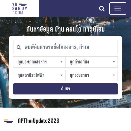
search
ค้นหาข้อมูล บ้าน คอนโด ทาวน์โฮม
พิมพ์ค้นหาจากชื่อโครงการ, ทำเล
ทุกประเภทอสังหาฯ
ทุกทำเลที่ตั้ง
ทุกประเภทอสังหาฯ
ทุกทำเลที่ตั้ง
sproperty
slocation
ทุกสถานีรถไฟฟ้า
ทุกช่วงราคา
ทุกสถานีรถไฟฟ้า
ทุกช่วงราคา
strain-station
sprice
ค้นหา
APThaiUpdate2023