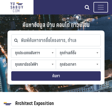
search
ค้นหาข้อมูล บ้าน คอนโด ทาวน์โฮม
พิมพ์ค้นหาจากชื่อโครงการ, ทำเล
ทุกประเภทอสังหาฯ
ทุกทำเลที่ตั้ง
ทุกประเภทอสังหาฯ
ทุกทำเลที่ตั้ง
sproperty
slocation
ทุกสถานีรถไฟฟ้า
ทุกช่วงราคา
ทุกสถานีรถไฟฟ้า
ทุกช่วงราคา
strain-station
sprice
ค้นหา
Architect Exposition