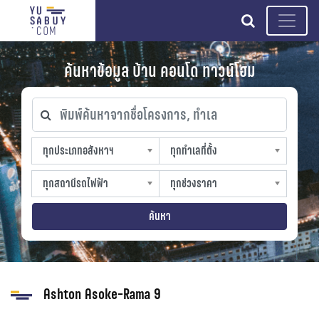
search
ค้นหาข้อมูล บ้าน คอนโด ทาวน์โฮม
พิมพ์ค้นหาจากชื่อโครงการ, ทำเล
ทุกประเภทอสังหาฯ
ทุกทำเลที่ตั้ง
ทุกประเภทอสังหาฯ
ทุกทำเลที่ตั้ง
sproperty
slocation
ทุกสถานีรถไฟฟ้า
ทุกช่วงราคา
ทุกสถานีรถไฟฟ้า
ทุกช่วงราคา
strain-station
sprice
ค้นหา
Ashton Asoke-Rama 9