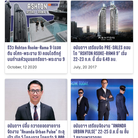
รีวิว Ashton Asoke-Rama 9 (แอช
อนันดาฯ เตรียมจัด PRE-SALES คอน
ตัน อโศก-พระราม 9) คอนโดตึกคู่
โด “ASHTON ASOKE-RAMA 9” เริ่ม
บนทำเลหัวมุมแยกรัชดา-พระราม 9
22-23 ก.ค. นี้ เริ่ม 6.49 ลบ.
October, 12 2020
July, 20 2017
อนันดาฯ ปลื้ม กวาดยอดขายการ
อนันดาฯ เตรียมจัดงาน “ANANDA
จัดงาน “Ananda Urban Pulse” ทะลุ
URBAN PULSE” 22-25 มิ.ย.นี้ ณ ชั้น
เป้า เปิด 5 โครงการ โกยกว่า 9,000
1 สยามพารากอน