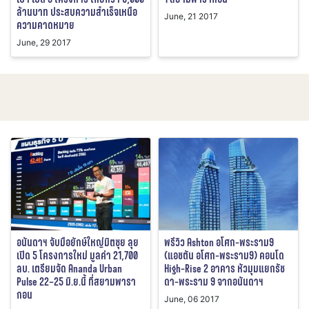
ล้านบาท ประสบความสำเร็จเหนือ
June, 21 2017
ความคาดหมาย
June, 29 2017
อนันดาฯ จับมือยักษ์ใหญ่มิตซุย ลุย
พรีวิว Ashton อโศก-พระราม9
เปิด 5 โครงการใหม่ มูลค่า 21,700
(แอชตัน อโศก-พระราม9) คอนโด
ลบ. เตรียมจัด Ananda Urban
High-Rise 2 อาคาร หัวมุมแยกรัช
Pulse 22–25 มิ.ย.นี้ ที่สยามพารา
ดา-พระราม 9 จากอนันดาฯ
กอน
June, 06 2017